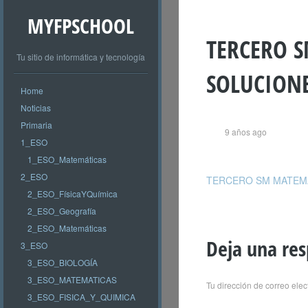
MYFPSCHOOL
TERCERO 
Tu sitio de informática y tecnología
SOLUCION
Home
Noticias
Primaria
9 años ago
1_ESO
1_ESO_Matemáticas
2_ESO
TERCERO SM MATEMÁ
2_ESO_FísicaYQuímica
2_ESO_Geografía
2_ESO_Matemáticas
Deja una re
3_ESO
3_ESO_BIOLOGÍA
3_ESO_MATEMATICAS
Tu dirección de correo elec
3_ESO_FISICA_Y_QUIMICA