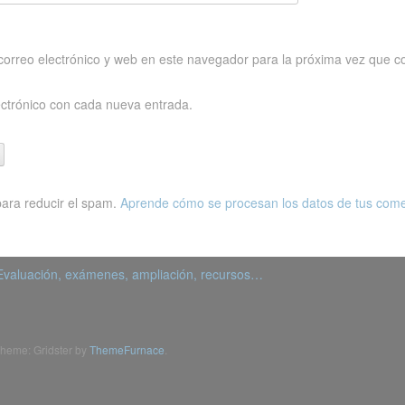
orreo electrónico y web en este navegador para la próxima vez que c
ectrónico con cada nueva entrada.
para reducir el spam.
Aprende cómo se procesan los datos de tus come
Evaluación, exámenes, ampliación, recursos…
heme: Gridster by
ThemeFurnace
.