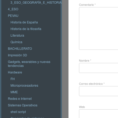
3_ESO_GEOGRAFÍA_E_HISTORIA
Comentario
*
4_ESO
PEVAU
Historia de España
Historia de la filosofía
Literatura
Química
BACHILLERATO
Impresión 3D
Nombre
*
Gadgets, wearables y nuevas
tendencias
Hardware
FH
Correo electrónico
*
Microprocesadores
MME
Redes e Internet
Sistemas Operativos
Web
shell script