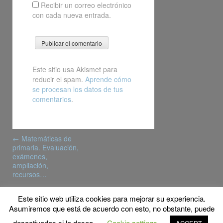
Recibir un correo electrónico
con cada nueva entrada.
Este sitio usa Akismet para
reducir el spam.
Aprende cómo
se procesan los datos de tus
comentarios
.
Post
←
Matemáticas de
navigation
primaria. Evaluación,
exámenes,
ampliación,
recursos…
Este sitio web utiliza cookies para mejorar su experiencia.
© Copyright 2017 MyFPschool
Asumiremos que está de acuerdo con esto, no obstante, puede
Proudly powered by WordPress
|
Theme: Gridster by
desactivarlas si lo desea.
Cookie settings