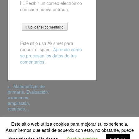
Recibir un correo electrónico
con cada nueva entrada.
Este sitio usa Akismet para
reducir el spam.
Aprende cómo
se procesan los datos de tus
comentarios
.
Post
←
Matemáticas de
navigation
primaria. Evaluación,
exámenes,
ampliación,
recursos…
Este sitio web utiliza cookies para mejorar su experiencia.
© Copyright 2017 MyFPschool
Asumiremos que está de acuerdo con esto, no obstante, puede
Proudly powered by WordPress
|
Theme: Gridster by
desactivarlas si lo desea.
Cookie settings