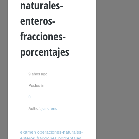
naturales-
enteros-
fracciones-
porcentajes
9 años ago
Posted in:
0
Author:
jcmoreno
examen operaciones-naturales-
enteros-fracciones-porcentajes