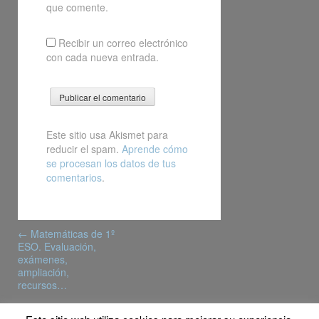
que comente.
Recibir un correo electrónico
con cada nueva entrada.
Este sitio usa Akismet para
reducir el spam.
Aprende cómo
se procesan los datos de tus
comentarios
.
Post
←
Matemáticas de 1º
navigation
ESO. Evaluación,
exámenes,
ampliación,
recursos…