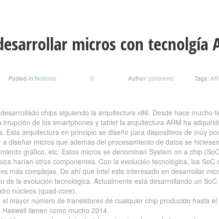
 desarrollar micros con tecnolgía
Posted in:
Noticias
0
Author:
jcmoreno
Tags:
AR
 desarrollado chips siguiendo la arquitectura x86. Desde hace mucho 
a irrupción de los smartphones y tablet la arquitectura ARM ha adquir
ra. Esta arquitectura en principio se diseño para dispositivos de muy
ar a diseñar micros que además del procesamiento de datos se hiciesen
amiento gráfico, etc. Estos micros se denominan System on a chip (So
ásica harían otros componentes. Con la evolución tecnológica, los So
nes más complejas. De ahí que Intel este interesado en desarrollar m
 de la evolución tecnológica. Actualmente está desarrollando un SoC 
tro núcleos (quad-core).
 el mayor número de transistores de cualquier chip producido hasta el
ra Haswell tienen como mucho 2014.