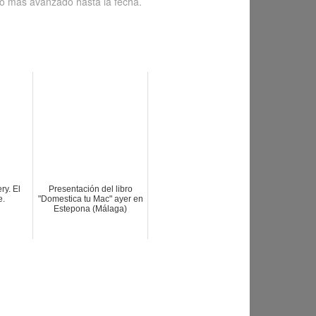
so más avanzado hasta la fecha.
y. El
Presentación del libro
e.
"Domestica tu Mac" ayer en
Estepona (Málaga)