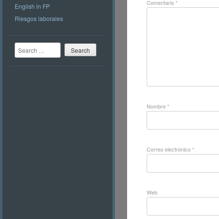
Comentario
*
English in FP
Riesgos laborales
Search
Nombre
*
Correo electrónico
*
Web