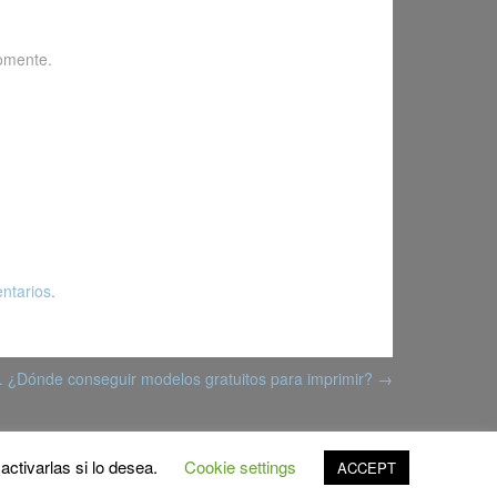
omente.
ntarios
.
). ¿Dónde conseguir modelos gratuitos para imprimir?
→
ctivarlas si lo desea.
Cookie settings
ACCEPT