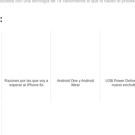
ducidos con una tecnolgía de 14 nanómetros lo que lo hacen el proce
:
Razones por las que voy a
Android One y Android
USB Power Deliver
esperar al iPhone 6s
Wear
nuevo enchuf