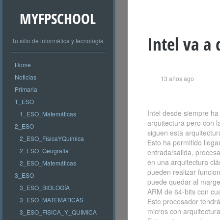
MYFPSCHOOL
Intel va a
Tu sitio de informática y tecnología
Home
Noticias
13 años ago
Primaria
1_ESO
Intel desde siempre ha
1_ESO_Matemáticas
arquitectura pero con l
2_ESO
siguen esta arquitectu
2_ESO_FísicaYQuímica
Esto ha permitido lleg
2_ESO_Geografía
entrada/salida, proces
en una arquitectura cl
2_ESO_Matemáticas
pueden realizar funcio
3_ESO
puede quedar al margen
3_ESO_BIOLOGÍA
ARM de 64-bits con cua
3_ESO_MATEMATICAS
Este procesador tendrá
micros con arquitectu
3_ESO_FISICA_Y_QUIMICA