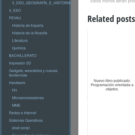
Estos micros serán pro
3_ESO_GEOGRAFÍA_E_HISTORIA
4_ESO
Related posts
PEVAU
Historia de España
Historia de la filosofía
Literatura
Química
BACHILLERATO
Impresión 3D
Gadgets, wearables y nuevas
tendencias
Nuevo libro publicado:
Hardware
Programación orientada a
objetos.
FH
Microprocesadores
MME
Redes e Internet
Sistemas Operativos
shell script