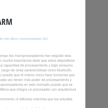
 ARM
M
,
Intel
,
Micro
,
microprocesador
,
SoC
tiempo los microprocesadores han seguido esta
ido mucha importancia dado que estos dispositivos
 poca capacidad de procesamiento y bajo consumo.
 cargo de otras características como bluetooth,
C) puesto que el mismo micro hace funciones que
C cada vez tienen más poder de procesamiento y
icroprocesadores en este mercado puesto que se
Altera que integra un procesador con arquitectura
 momento (4 billones) mientras que los actuales