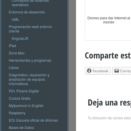
Conceptos de sistemas
operativos
Entornos de desarrollo
Drones para dar Internet al
UML
mundo
Programación web entorno
cliente
AngularJS
iPad
Comparte est
Zona Mac
Herramientas y programas
Libros
Facebook
Correo
Diagnóstico, reparación y
ampliación de equipos
informáticos
PDI. Pizarra Digital
Cursos Gratis
Deja una re
Myfpschool in English
Raspberry
Tu dirección de correo elec
EOI. Escuela oficial de Idiomas
Bases de Datos