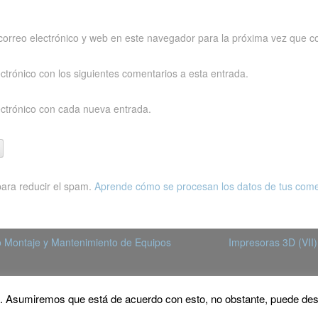
orreo electrónico y web en este navegador para la próxima vez que c
ectrónico con los siguientes comentarios a esta entrada.
ectrónico con cada nueva entrada.
para reducir el spam.
Aprende cómo se procesan los datos de tus come
 Montaje y Mantenimiento de Equipos
Impresoras 3D (VII
ia. Asumiremos que está de acuerdo con esto, no obstante, puede desa
heme: Gridster by
ThemeFurnace
.