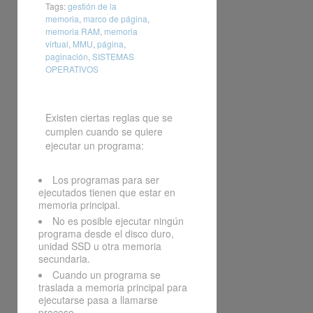
Tags:
gestión de la
memoria
,
marco de página
,
memoria RAM
,
memoria
virtual
,
MMU
,
página
,
paginación
,
SISTEMAS
OPERATIVOS
Existen ciertas reglas que se
cumplen cuando se quiere
ejecutar un programa:
Los programas para ser
ejecutados tienen que estar en
memoria principal.
No es posible ejecutar ningún
programa desde el disco duro,
unidad SSD u otra memoria
secundaria.
Cuando un programa se
traslada a memoria principal para
ejecutarse pasa a llamarse
proceso.