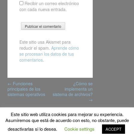
Recibir un correo electrónico
con cada nueva entrada.
Este sitio usa Akismet para
reducir el spam.
Aprende cómo
se procesan los datos de tus
comentarios
.
Post
←
Funciones
¿Cómo se
navigation
principales de los
implementa un
sistemas operativos
sistema de archivos?
→
Este sitio web utiliza cookies para mejorar su experiencia.
© Copyright 2014 MyFPschool
Asumiremos que está de acuerdo con esto, no obstante, puede
Proudly powered by WordPress
|
Theme: Gridster by
desactivarlas si lo desea.
Cookie settings
ACCEPT
ThemeFurnace
.