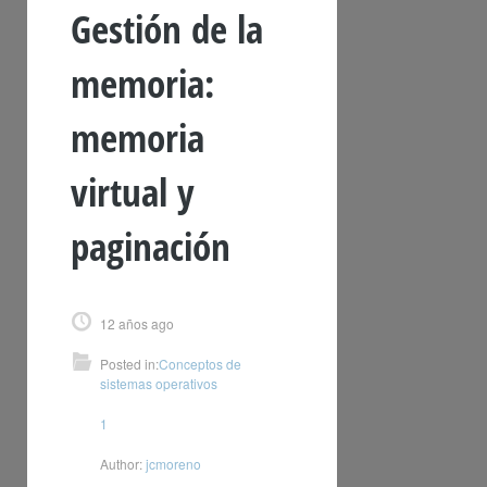
Gestión de la
memoria:
memoria
virtual y
paginación
12 años ago
Posted in:
Conceptos de
sistemas operativos
1
Author:
jcmoreno