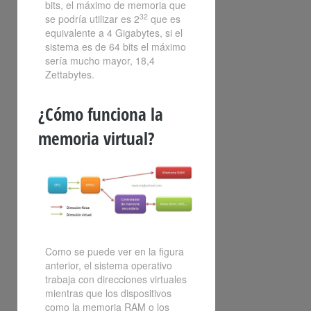
bits, el máximo de memoria que
32
se podría utilizar es 2
que es
equivalente a 4 Gigabytes, si el
sistema es de 64 bits el máximo
sería mucho mayor, 18,4
Zettabytes.
¿Cómo funciona la
memoria virtual?
Como se puede ver en la figura
anterior, el sistema operativo
trabaja con direcciones virtuales
mientras que los dispositivos
como la memoria RAM o los