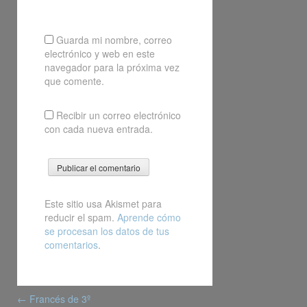
Guarda mi nombre, correo
electrónico y web en este
navegador para la próxima vez
que comente.
Recibir un correo electrónico
con cada nueva entrada.
Este sitio usa Akismet para
reducir el spam.
Aprende cómo
se procesan los datos de tus
comentarios
.
Post
←
Francés de 3º
navigation