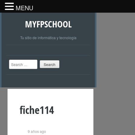
MENU
MYFPSCHOOL
Tu sitio de informática y tecnología
Search
fiche114
9 años ago