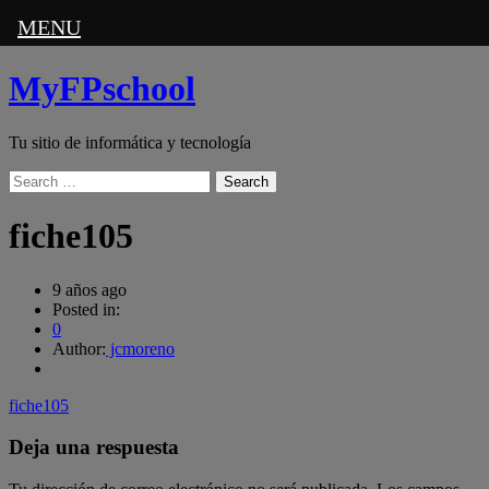
MENU
MyFPschool
Tu sitio de informática y tecnología
Search
fiche105
9 años ago
Posted in:
0
Author:
jcmoreno
fiche105
Deja una respuesta