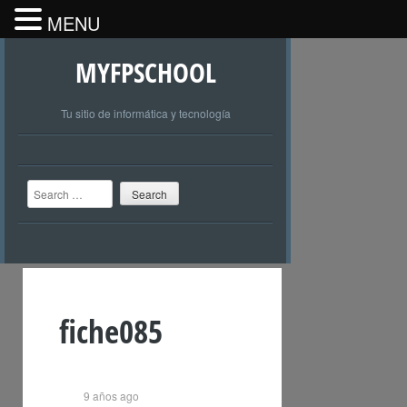
MENU
MYFPSCHOOL
Tu sitio de informática y tecnología
Search
fiche085
9 años ago