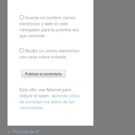
Guarda mi nombre, correo
electrónico y web en este
navegador para la próxima vez
que comente.
Recibir un correo electrónico
con cada nueva entrada.
Este sitio usa Akismet para
reducir el spam.
Aprende cómo
se procesan los datos de tus
comentarios
.
Post
←
Francés de 2º
navigation