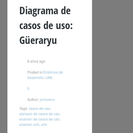
Diagrama de
casos de uso:
Güeraryu
8 años ago
Posted in:
Entornos de
desarrollo
,
UML
0
Author:
jcmoreno
Tags:
casos de uso
,
ejemplo de casos de uso
,
examen de casos de uso
,
examen uml
,
uml