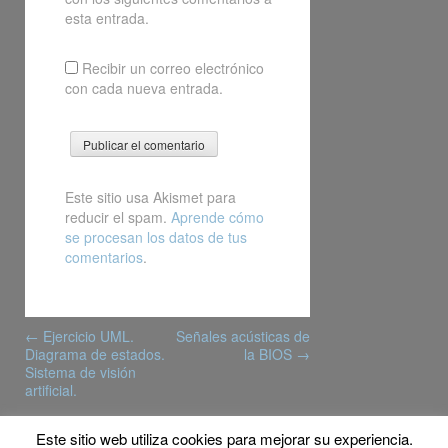
esta entrada.
Recibir un correo electrónico
con cada nueva entrada.
Este sitio usa Akismet para
reducir el spam.
Aprende cómo
se procesan los datos de tus
comentarios
.
Post
←
Ejercicio UML.
Señales acústicas de
navigation
Diagrama de estados.
la BIOS
→
Sistema de visión
artificial.
Este sitio web utiliza cookies para mejorar su experiencia.