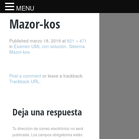
MENU
Mazor-kos
Published
marzo 18, 2019
at
821 × 471
in
Examen UML con solución. Sistema
Mazor-kos
Post a comment
or leave a trackback:
Trackback URL
.
Deja una respuesta
Tu dirección de correo electrónico no será
publicada.
Los campos obligatorios están