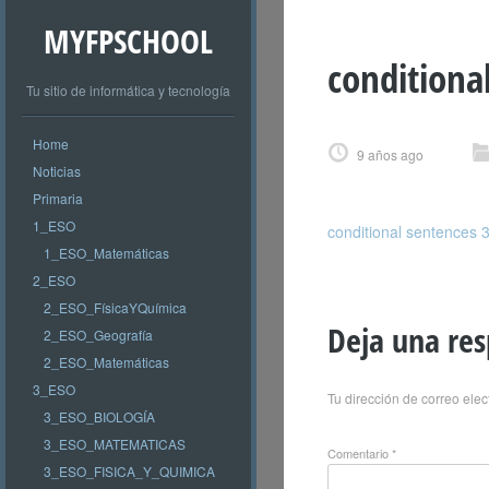
MYFPSCHOOL
conditiona
Tu sitio de informática y tecnología
Home
9 años ago
Noticias
Primaria
1_ESO
conditional sentences
1_ESO_Matemáticas
2_ESO
2_ESO_FísicaYQuímica
Deja una re
2_ESO_Geografía
2_ESO_Matemáticas
3_ESO
Tu dirección de correo elec
3_ESO_BIOLOGÍA
3_ESO_MATEMATICAS
Comentario
*
3_ESO_FISICA_Y_QUIMICA