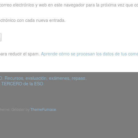
orreo electrónico y web en este navegador para la próxima vez que c
ectrónico con cada nueva entrada.
para reducir el spam.
Aprende cómo se procesan los datos de tus come
. Recursos, evaluación, exámenes, repaso,
 de TERCERO de la ESO
heme: Gridster by
ThemeFurnace
.