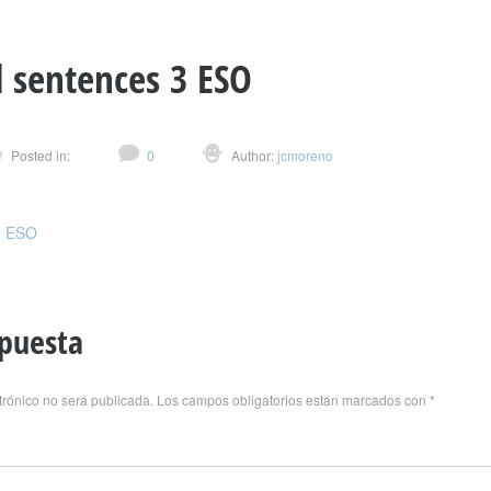
l sentences 3 ESO
Posted in:
0
Author:
jcmoreno
 3 ESO
spuesta
trónico no será publicada.
Los campos obligatorios están marcados con
*