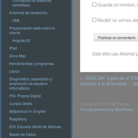
Conceptos de sistemas
Guarda mi nombre, c
operativos
Entornos de desarrollo
Recibir un correo el
UML
Programación web entorno
cliente
AngularJS
iPad
Este sitio usa Akismet 
Zona Mac
Herramientas y programas
Libros
Post
←
ENGLISH. Inglés de 3º ESO
Diagnóstico, reparación y
navigation
atención a la diversidad….
ampliación de equipos
informáticos
PDI. Pizarra Digital
Cursos Gratis
© Copyright 2017 MyFPschool
Proudly powered by WordPress
|
T
Myfpschool in English
Raspberry
EOI. Escuela oficial de Idiomas
Bases de Datos