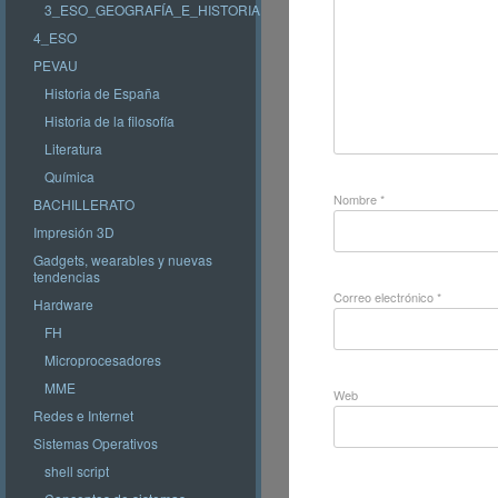
3_ESO_GEOGRAFÍA_E_HISTORIA
4_ESO
PEVAU
Historia de España
Historia de la filosofía
Literatura
Química
Nombre
*
BACHILLERATO
Impresión 3D
Gadgets, wearables y nuevas
tendencias
Correo electrónico
*
Hardware
FH
Microprocesadores
MME
Web
Redes e Internet
Sistemas Operativos
shell script