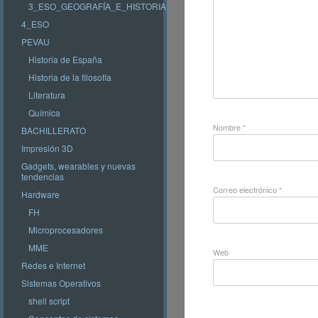
3_ESO_GEOGRAFÍA_E_HISTORIA
4_ESO
PEVAU
Historia de España
Historia de la filosofía
Literatura
Química
Nombre
*
BACHILLERATO
Impresión 3D
Gadgets, wearables y nuevas
tendencias
Correo electrónico
*
Hardware
FH
Microprocesadores
MME
Web
Redes e Internet
Sistemas Operativos
shell script