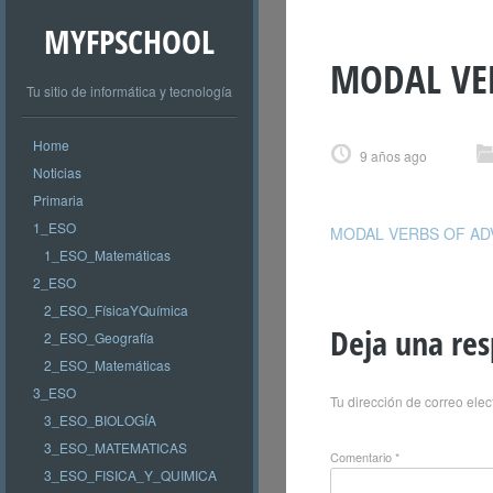
MYFPSCHOOL
MODAL VER
Tu sitio de informática y tecnología
Home
9 años ago
Noticias
Primaria
1_ESO
MODAL VERBS OF AD
1_ESO_Matemáticas
2_ESO
2_ESO_FísicaYQuímica
Deja una re
2_ESO_Geografía
2_ESO_Matemáticas
3_ESO
Tu dirección de correo elec
3_ESO_BIOLOGÍA
3_ESO_MATEMATICAS
Comentario
*
3_ESO_FISICA_Y_QUIMICA