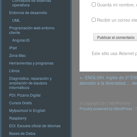
Conceptos de sistemas
Guarda mi nombre, c
operativos
Entornos de desarrollo
Recibir un correo el
UML
Programación web entorno
cliente
AngularJS
iPad
Este sitio usa Akismet 
Zona Mac
Herramientas y programas
Libros
Post
←
ENGLISH. Inglés de 2º ESO
Diagnóstico, reparación y
navigation
atención a la diversidad….
ampliación de equipos
informáticos
PDI. Pizarra Digital
Cursos Gratis
© Copyright 2017 MyFPschool
Proudly powered by WordPress
|
T
Myfpschool in English
Raspberry
EOI. Escuela oficial de Idiomas
Bases de Datos