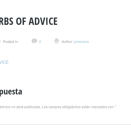
BS OF ADVICE
Posted in:
0
Author:
jcmoreno
VICE
spuesta
trónico no será publicada.
Los campos obligatorios están marcados con
*