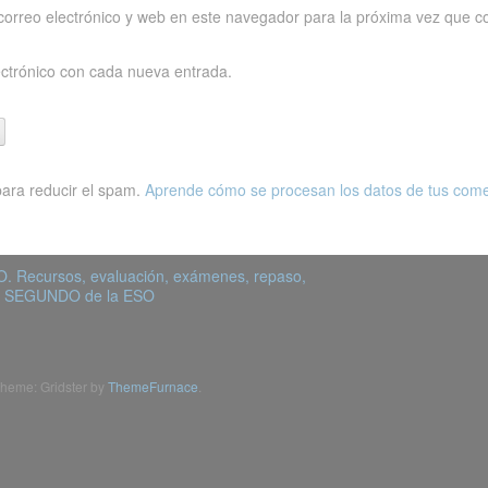
orreo electrónico y web en este navegador para la próxima vez que c
ectrónico con cada nueva entrada.
para reducir el spam.
Aprende cómo se procesan los datos de tus come
. Recursos, evaluación, exámenes, repaso,
 de SEGUNDO de la ESO
heme: Gridster by
ThemeFurnace
.