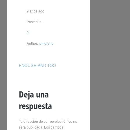
9 años ago
Posted in:
0
Author:
jcmoreno
ENOUGH AND TOO
Deja una
respuesta
Tu dirección de correo electrónico no
será publicada.
Los campos