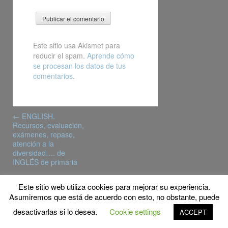
Este sitio usa Akismet para
reducir el spam.
Aprende cómo
se procesan los datos de tus
comentarios
.
Post
←
ENGLISH.
navigation
Recursos, evaluación,
exámenes, repaso,
atención a la
diversidad…. de
INGLÉS de primaria
Este sitio web utiliza cookies para mejorar su experiencia.
© Copyright 2016 MyFPschool
Asumiremos que está de acuerdo con esto, no obstante, puede
Proudly powered by WordPress
|
Theme: Gridster by
desactivarlas si lo desea.
Cookie settings
ACCEPT
ThemeFurnace
.