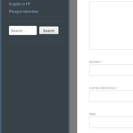
English in FP
Riesgos laborales
Search
Nombre
*
Correo electrónico
*
Web