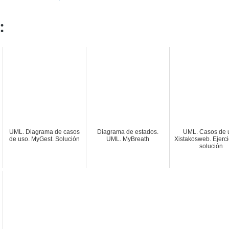
:
UML. Diagrama de casos
Diagrama de estados.
UML. Casos de 
de uso. MyGest. Solución
UML. MyBreath
Xistakosweb. Ejerci
solución