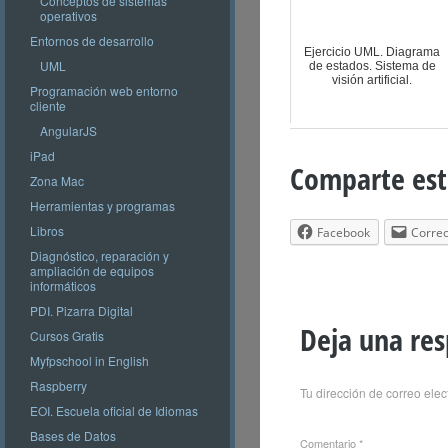
Conceptos de sistemas
operativos
Entornos de desarrollo
Ejercicio UML. Diagrama
UML
de estados. Sistema de
visión artificial.
Programación web entorno
cliente
AngularJS
iPad
Comparte est
Zona Mac
Herramientas y programas
Libros
Facebook
Correo
Diagnóstico, reparación y
ampliación de equipos
informáticos
PDI. Pizarra Digital
Deja una re
Cursos Gratis
Myfpschool in English
Raspberry
Tu dirección de correo elec
EOI. Escuela oficial de Idiomas
Bases de Datos
Comentario
*