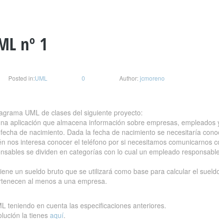
UML nº 1
Posted in:
UML
0
Author:
jcmoreno
iagrama UML de clases del siguiente proyecto:
na aplicación que almacena información sobre empresas, empleados y c
 fecha de nacimiento. Dada la fecha de nacimiento se necesitaría cono
én nos interesa conocer el teléfono por si necesitamos comunicarnos co
sables se dividen en categorías con lo cual un empleado responsabl
ene un sueldo bruto que se utilizará como base para calcular el sueld
ertenecen al menos a una empresa.
L teniendo en cuenta las especificaciones anteriores.
olución la tienes
aquí
.