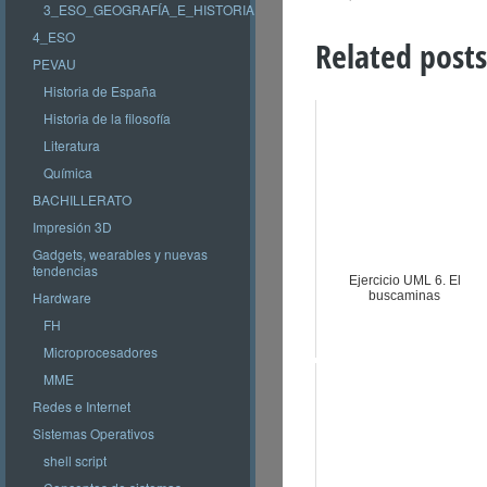
3_ESO_GEOGRAFÍA_E_HISTORIA
4_ESO
Related posts
PEVAU
Historia de España
Historia de la filosofía
Literatura
Química
BACHILLERATO
Impresión 3D
Gadgets, wearables y nuevas
tendencias
Ejercicio UML 6. El
Hardware
buscaminas
FH
Microprocesadores
MME
Redes e Internet
Sistemas Operativos
shell script