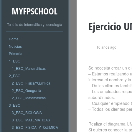
MYFPSCHOOL
Ejercicio 
Tu sitio de informática y tecnología
Home
Noticias
10 años ago
Primaria
1_ESO
Se necesita crear un d
1_ESO_Matemáticas
– Estamos realizando u
2_ESO
interesa el nombre y la
2_ESO_FísicaYQuímica
– De los clientes tambi
2_ESO_Geografía
– Los empleados respon
subordinados.
2_ESO_Matemáticas
– Cualquier empleado ti
3_ESO
– Todos los clientes p
3_ESO_BIOLOGÍA
3_ESO_MATEMATICAS
Realiza el diagrama UM
3_ESO_FISICA_Y_QUIMICA
Si quieres conocer la s