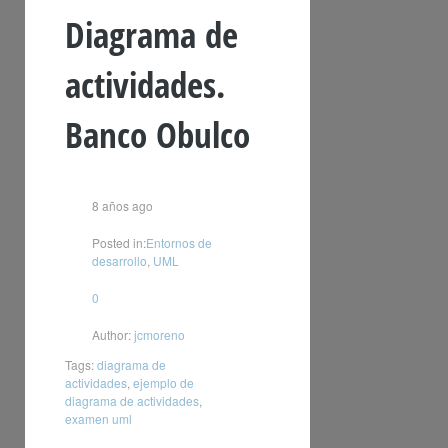
Diagrama de
actividades.
Banco Obulco
8 años ago
Posted in:
Entornos de
desarrollo
,
UML
0
Author:
jcmoreno
Tags:
diagrama de
actividades
,
ejemplo de
diagrama de actividades
,
examen uml