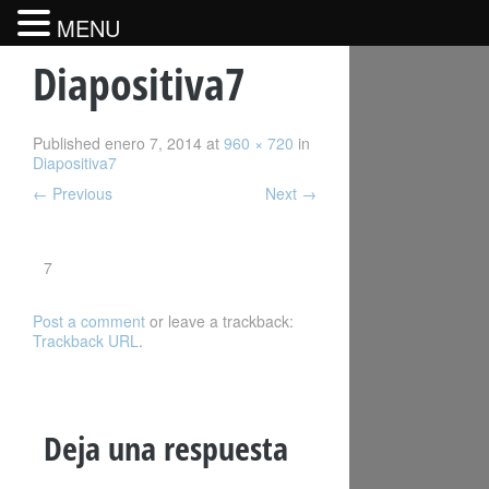
MENU
Diapositiva7
Published
enero 7, 2014
at
960 × 720
in
Diapositiva7
←
Previous
Next
→
7
Post a comment
or leave a trackback:
Trackback URL
.
Deja una respuesta