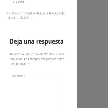
marcador
Post a comment
or leave a trackback:
Trackback URL
.
Deja una respuesta
Tu dirección de correo electrónico no será
publicada.
Los campos obligatorios están
marcados con
*
Comentario
*