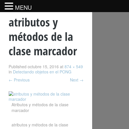
MENU
atributos y
métodos de la
clase marcador
Published
octubre 15, 2016
at
874 × 549
in
Detectando objetos en el PONG
←
Previous
Next
→
Atributos y métodos de la clase
marcador
atributos y métodos de la clase