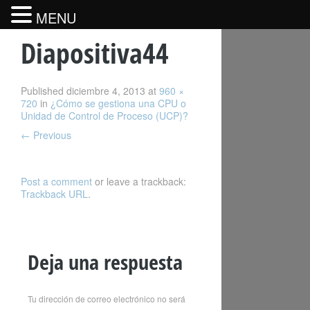
MENU
Diapositiva44
Published
diciembre 4, 2013
at
960 ×
720
in
¿Cómo se gestiona una CPU o
Unidad de Control de Proceso (UCP)?
←
Previous
Post a comment
or leave a trackback:
Trackback URL
.
Deja una respuesta
Tu dirección de correo electrónico no será