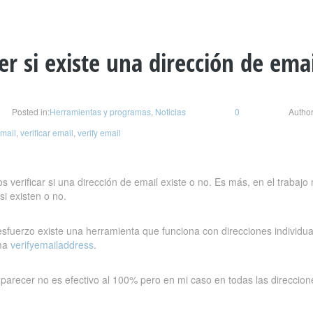
r si existe una dirección de emai
Posted in:
Herramientas y programas
,
Noticias
0
Author
email
,
verificar email
,
verify email
verificar si una dirección de email existe o no. Es más, en el trabaj
i existen o no.
esfuerzo existe una herramienta que funciona con direcciones individua
ama
verifyemailaddress
.
l parecer no es efectivo al 100% pero en mi caso en todas las direcci