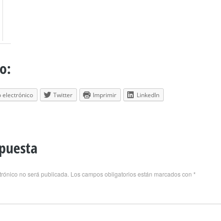
o:
 electrónico
Twitter
Imprimir
LinkedIn
spuesta
trónico no será publicada.
Los campos obligatorios están marcados con
*