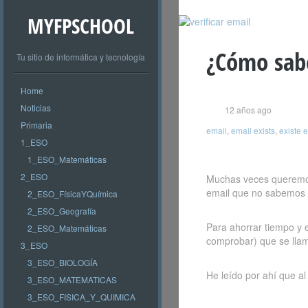
MYFPSCHOOL
¿Cómo sabe
Tu sitio de informática y tecnología
Home
Noticias
12 años ago
Primaria
email
,
email exists
,
existe 
1_ESO
1_ESO_Matemáticas
2_ESO
Muchas veces queremos 
email que no sabemos s
2_ESO_FísicaYQuímica
2_ESO_Geografía
Para ahorrar tiempo y 
2_ESO_Matemáticas
comprobar) que se ll
3_ESO
3_ESO_BIOLOGÍA
He leído por ahí que a
3_ESO_MATEMATICAS
3_ESO_FISICA_Y_QUIMICA