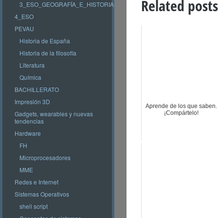
Related posts
3_ESO_GEOGRAFÍA_E_HISTORIA
4_ESO
PEVAU
Historia de España
Historia de la filosofía
Literatura
Química
BACHILLERATO
Impresión 3D
Aprende de los que saben.
Gadgets, wearables y nuevas
¡Compártelo!
tendencias
Hardware
FH
Microprocesadores
MME
Redes e Internet
Sistemas Operativos
shell script