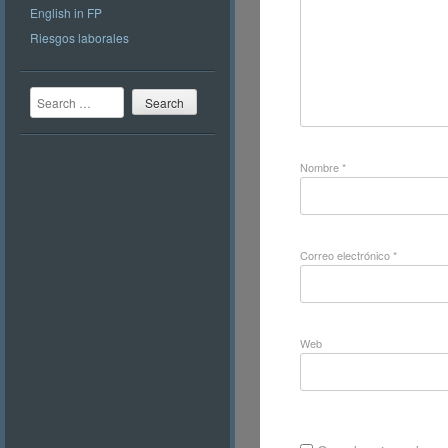
English in FP
Riesgos laborales
Search
Nombre
*
Correo electrónico
*
Web