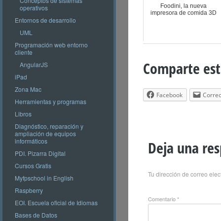
Conceptos de sistemas
Foodini, la nueva
operativos
impresora de comida 3D
Entornos de desarrollo
UML
Programación web entorno
cliente
Comparte est
AngularJS
iPad
Zona Mac
Facebook
Correo
Herramientas y programas
Libros
Diagnóstico, reparación y
ampliación de equipos
informáticos
Deja una re
PDI. Pizarra Digital
Cursos Gratis
Tu dirección de correo elec
Myfpschool in English
Raspberry
Comentario
*
EOI. Escuela oficial de Idiomas
Bases de Datos