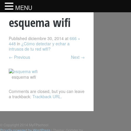
MENU
esquema wifi
Published
diciembre 30, 2014
at
666 ×
448
in
¿Cómo detectar y echar a
intrusos de tu red wifi?
←
Previous
Next
→
esquema wifi
Comments are closed, but you can leave
a trackback:
Trackback URL
.
© Copyright 2014 MyFPschool
Proudly powered by WordPress
|
Theme: Gridster by