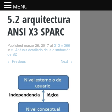
MENU
5.2 arquitectura
ANSI X3 SPARC
Published
marzo 26, 2017
at
313 × 366
in
5. Análisis detallado de la distribución
de BD
←
Previous
Next
→