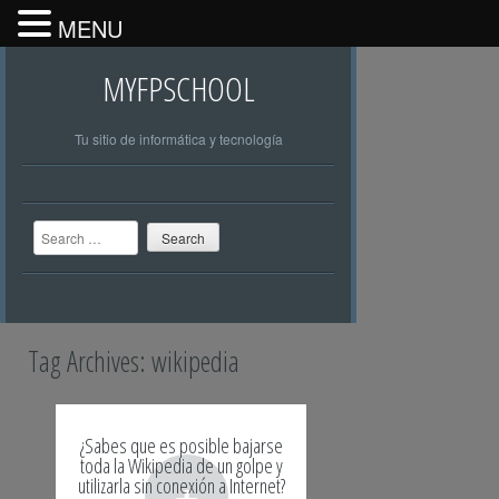
MENU
MYFPSCHOOL
Tu sitio de informática y tecnología
Search
Tag Archives:
wikipedia
¿Sabes que es posible bajarse
toda la Wikipedia de un golpe y
+
utilizarla sin conexión a Internet?