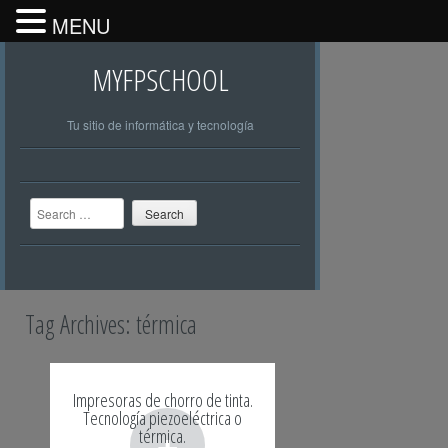
MENU
MYFPSCHOOL
Tu sitio de informática y tecnología
Search
Tag Archives:
térmica
Impresoras de chorro de tinta.
Tecnología piezoeléctrica o
+
térmica.