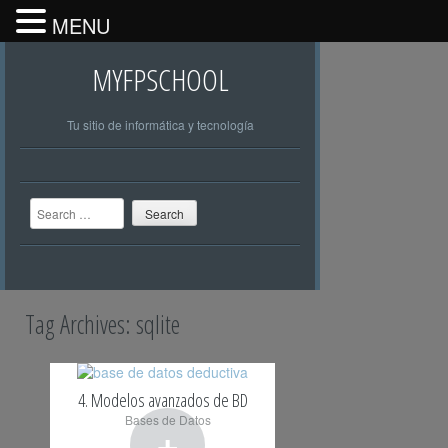
MENU
MYFPSCHOOL
Tu sitio de informática y tecnología
Search
Tag Archives:
sqlite
4. Modelos avanzados de BD
Bases de Datos
+