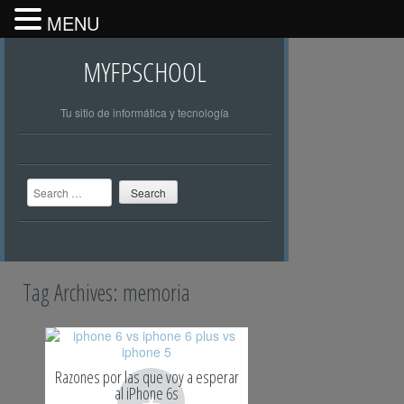
MENU
MYFPSCHOOL
Tu sitio de informática y tecnología
Search
Tag Archives:
memoria
Razones por las que voy a esperar
+
al iPhone 6s