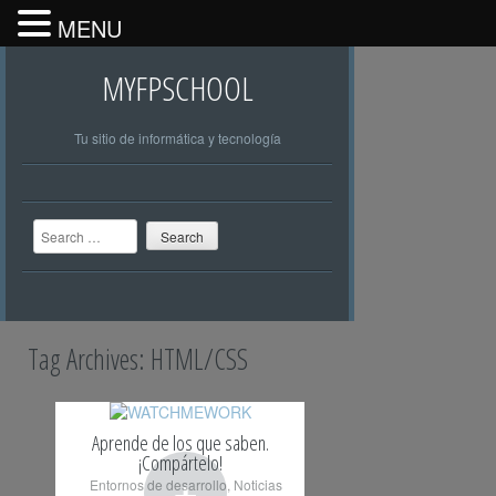
MENU
MYFPSCHOOL
Tu sitio de informática y tecnología
Search
Tag Archives:
HTML/CSS
Aprende de los que saben.
¡Compártelo!
+
Entornos de desarrollo
,
Noticias