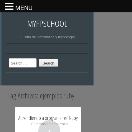
MENU
MYFPSCHOOL
Tu sitio de informática y tecnología
Search
Tag Archives:
ejemplos ruby
Aprendiendo a programar en Ruby
Entornos de desarrollo
+