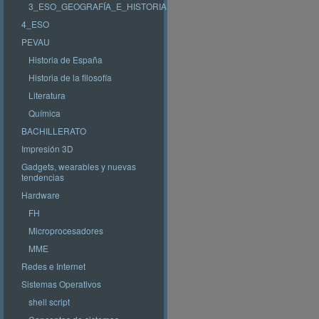
3_ESO_GEOGRAFÍA_E_HISTORIA
4_ESO
PEVAU
Historia de España
Historia de la filosofía
Literatura
Química
BACHILLERATO
Impresión 3D
Gadgets, wearables y nuevas
tendencias
Hardware
FH
Microprocesadores
MME
Redes e Internet
Sistemas Operativos
shell script