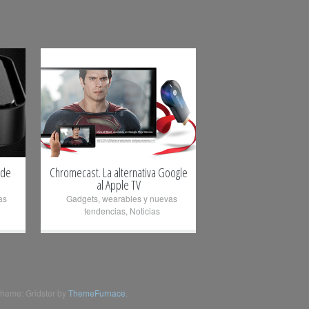
+
 de
Chromecast. La alternativa Google
al Apple TV
as
Gadgets, wearables y nuevas
tendencias
,
Noticias
heme: Gridster by
ThemeFurnace
.