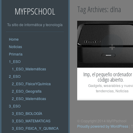
Tag Archives:
dlna
MYFPSCHOOL
Tu sitio de informática y tecnología
Home
+
Noticias
Primaria
1_ESO
1_ESO_Matemáticas
Imp, el pequeño ordenador
2_ESO
código abierto.
2_ESO_FísicaYQuímica
Gadgets, wearables y nuev
tendencias
,
Noticias
2_ESO_Geografía
2_ESO_Matemáticas
3_ESO
3_ESO_BIOLOGÍA
3_ESO_MATEMATICAS
© Copyright 2014 MyFPschool
Proudly powered by WordPress
|
T
3_ESO_FISICA_Y_QUIMICA