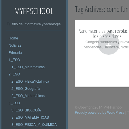
Tag Archives:
como fun
MYFPSCHOOL
Tu sitio de informática y tecnología
Nanomateriales para revoluci
los discos duros
Home
+
Gadgets, wearables y nuev
Noticias
tendencias
,
Hardware
,
Notic
Primaria
1_ESO
1_ESO_Matemáticas
2_ESO
2_ESO_FísicaYQuímica
2_ESO_Geografía
2_ESO_Matemáticas
3_ESO
© Copyright 2014 MyFPschool
3_ESO_BIOLOGÍA
Proudly powered by WordPress
|
T
3_ESO_MATEMATICAS
3_ESO_FISICA_Y_QUIMICA