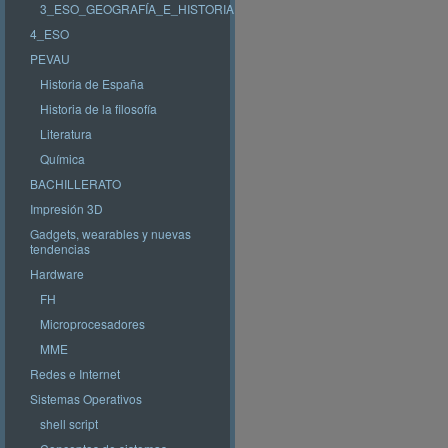
3_ESO_GEOGRAFÍA_E_HISTORIA
4_ESO
PEVAU
Historia de España
Historia de la filosofía
Literatura
Química
BACHILLERATO
Impresión 3D
Gadgets, wearables y nuevas
tendencias
Hardware
FH
Microprocesadores
MME
Redes e Internet
Sistemas Operativos
shell script