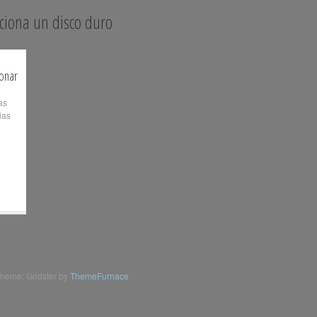
ciona un disco duro
onar
as
ias
heme: Gridster by
ThemeFurnace
.