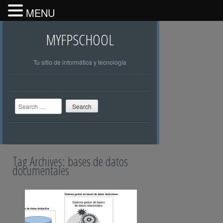
MENU
MYFPSCHOOL
Tu sitio de informática y tecnología
Search
Tag Archives:
bases de datos
documentales