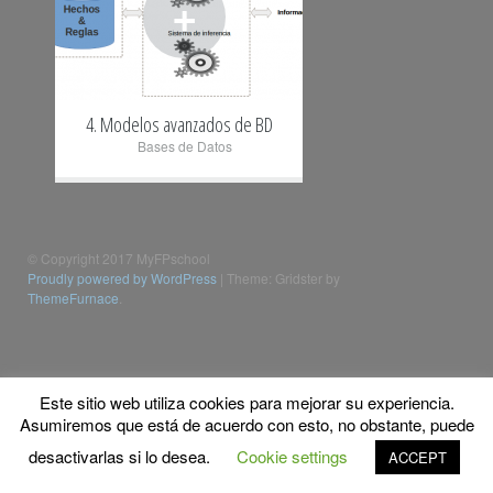
+
4. Modelos avanzados de BD
Bases de Datos
© Copyright 2017 MyFPschool
Proudly powered by WordPress
|
Theme: Gridster by
ThemeFurnace
.
Este sitio web utiliza cookies para mejorar su experiencia.
Asumiremos que está de acuerdo con esto, no obstante, puede
desactivarlas si lo desea.
Cookie settings
ACCEPT