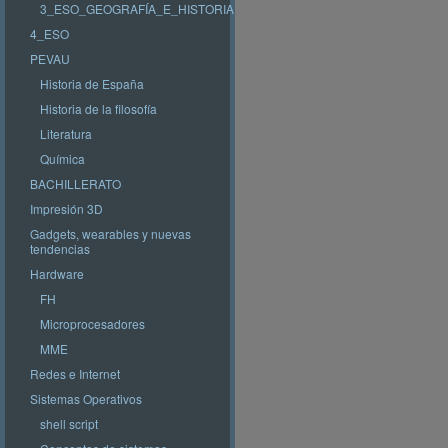
3_ESO_GEOGRAFÍA_E_HISTORIA
4_ESO
PEVAU
Historia de España
Historia de la filosofía
Literatura
Química
BACHILLERATO
Impresión 3D
Gadgets, wearables y nuevas
tendencias
Hardware
FH
Microprocesadores
MME
Redes e Internet
Sistemas Operativos
shell script