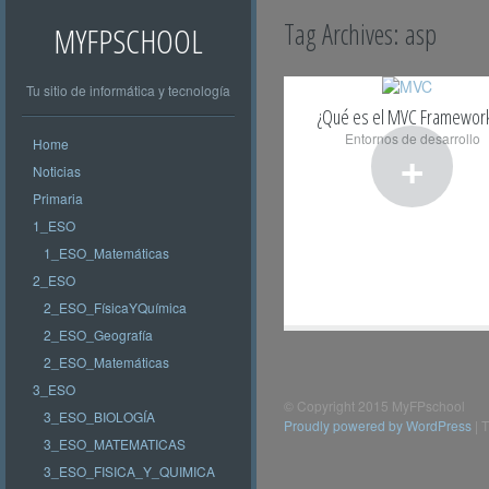
Tag Archives:
asp
MYFPSCHOOL
Tu sitio de informática y tecnología
¿Qué es el MVC Framework
Entornos de desarrollo
Home
+
Noticias
Primaria
1_ESO
1_ESO_Matemáticas
2_ESO
2_ESO_FísicaYQuímica
2_ESO_Geografía
2_ESO_Matemáticas
3_ESO
© Copyright 2015 MyFPschool
3_ESO_BIOLOGÍA
Proudly powered by WordPress
|
T
3_ESO_MATEMATICAS
3_ESO_FISICA_Y_QUIMICA