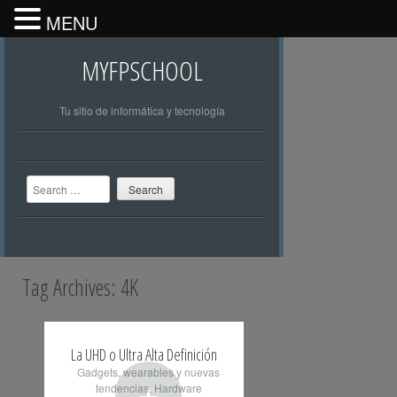
MENU
MYFPSCHOOL
Tu sitio de informática y tecnología
Search
Tag Archives:
4K
La UHD o Ultra Alta Definición
Gadgets, wearables y nuevas
+
tendencias
,
Hardware