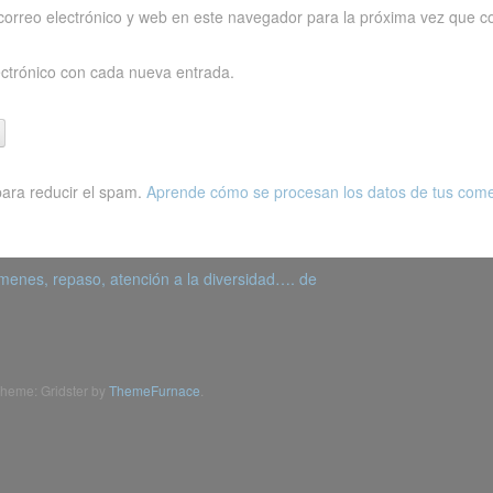
orreo electrónico y web en este navegador para la próxima vez que c
ectrónico con cada nueva entrada.
para reducir el spam.
Aprende cómo se procesan los datos de tus come
menes, repaso, atención a la diversidad…. de
heme: Gridster by
ThemeFurnace
.