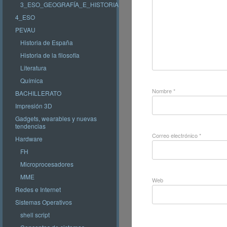
3_ESO_GEOGRAFÍA_E_HISTORIA
4_ESO
PEVAU
Historia de España
Historia de la filosofía
Literatura
Química
Nombre
*
BACHILLERATO
Impresión 3D
Gadgets, wearables y nuevas
tendencias
Correo electrónico
*
Hardware
FH
Microprocesadores
MME
Web
Redes e Internet
Sistemas Operativos
shell script