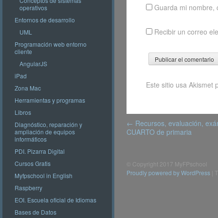
Conceptos de sistemas
Guarda mi nombre, c
operativos
Entornos de desarrollo
Recibir un correo el
UML
Programación web entorno
cliente
AngularJS
iPad
Este sitio usa Akismet 
Zona Mac
Herramientas y programas
Libros
Post
←
Recursos, evaluación, exá
Diagnóstico, reparación y
navigation
CUARTO de primaria
ampliación de equipos
informáticos
PDI. Pizarra Digital
Cursos Gratis
© Copyright 2017 MyFPschool
Proudly powered by WordPress
|
T
Myfpschool in English
Raspberry
EOI. Escuela oficial de Idiomas
Bases de Datos