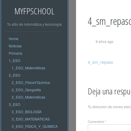
MYFPSCHOOL
4_sm_repas
Tu sitio de informática y tecnología
Home
9 años ago
Noticias
Primaria
1_ESO
4_sm_repaso
1_ESO_Matemáticas
2_ESO
2_ESO_FísicaYQuímica
Deja una respu
2_ESO_Geografía
2_ESO_Matemáticas
3_ESO
Tu dirección de correo elec
3_ESO_BIOLOGÍA
3_ESO_MATEMATICAS
Comentario
*
3_ESO_FISICA_Y_QUIMICA