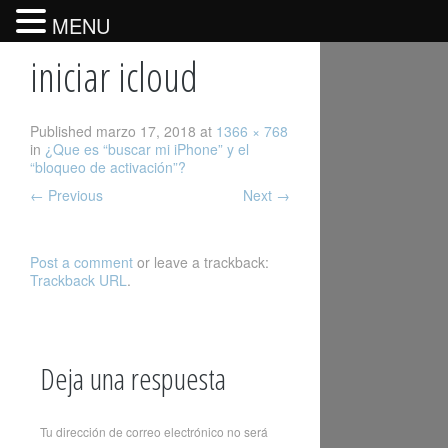
MENU
iniciar icloud
Published
marzo 17, 2018
at
1366 × 768
in
¿Que es “buscar mi iPhone” y el
“bloqueo de activación”?
←
Previous
Next
→
Post a comment
or leave a trackback:
Trackback URL
.
Deja una respuesta
Tu dirección de correo electrónico no será