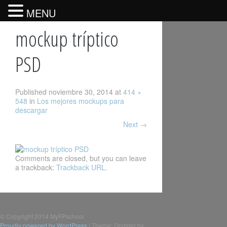
MENU
mockup tríptico
PSD
Published
noviembre 30, 2014
at
414 ×
548
in
Los mejores mockups para
descargar
Next
→
Comments are closed, but you can leave
a trackback:
Trackback URL
.
© Copyright 2014 MyFPschool
Proudly powered by WordPress
|
Theme: Gridster by