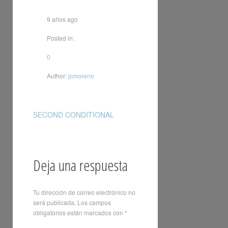
9 años ago
Posted in:
0
Author:
jcmoreno
SECOND CONDITIONAL
Deja una respuesta
Tu dirección de correo electrónico no
será publicada.
Los campos
obligatorios están marcados con
*