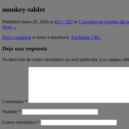
monkey-tablet
Published
enero 20, 2016
at
425 × 282
in
Conceptos de pruebas del s
Next
→
Post a comment
or leave a trackback:
Trackback URL
.
Deja una respuesta
Tu dirección de correo electrónico no será publicada.
Los campos obli
Comentario
*
Nombre
*
Correo electrónico
*