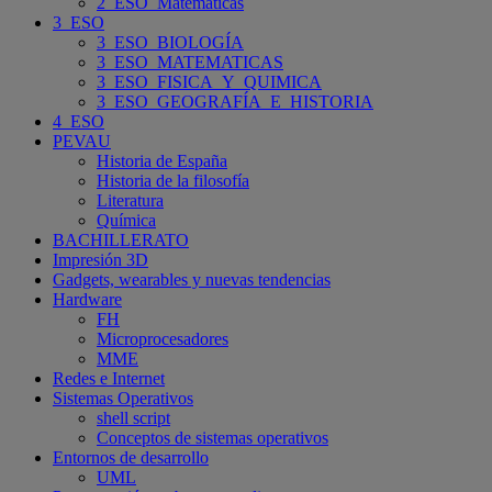
2_ESO_Matemáticas
3_ESO
3_ESO_BIOLOGÍA
3_ESO_MATEMATICAS
3_ESO_FISICA_Y_QUIMICA
3_ESO_GEOGRAFÍA_E_HISTORIA
4_ESO
PEVAU
Historia de España
Historia de la filosofía
Literatura
Química
BACHILLERATO
Impresión 3D
Gadgets, wearables y nuevas tendencias
Hardware
FH
Microprocesadores
MME
Redes e Internet
Sistemas Operativos
shell script
Conceptos de sistemas operativos
Entornos de desarrollo
UML