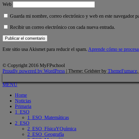
Web
Guarda mi nombre, correo electrónico y web en este navegador p
Recibir un correo electrónico con cada nueva entrada.
Este sitio usa Akismet para reducir el spam.
Aprende cómo se procesan
© Copyright 2016 MyFPschool
Proudly powered by WordPress
|
Theme: Gridster by
ThemeFurnace
.
MENU
Home
Noticias
Primaria
1_ESO
1_ESO_Matemáticas
2_ESO
2_ESO_FísicaYQuímica
2_ESO_Geografía