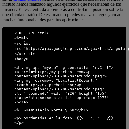
incluso hemos realizado algunos ejercicios que necesitaban de los
mismos. En esta entrada aprenderás a controlar la posición sobre la
que circula el ratón. De esa manera puedes realizar juegos y crear
muchas funcionalidades para tus aplicaciones.
<!DOCTYPE html>
<html>
<script
src="http://ajax.googleapis.com/ajax/libs/angular
</script>
<body>
<div ng-app="myApp" ng-controller="myCtrl">
<a href="http://myfpschool.com/wp-
content/uploads/2016/08/mapamundo.jpeg">
<img ng-mousemove="Localiza($event)"
src="http://myfpschool.com/wp-
content/uploads/2016/08/mapamundo.jpeg"
alt="mapamundo" width="326" height="155"
class="alignnone size-full wp-image-4277"
/></a>
<h1 >Hemisferio Norte y Sur</h1>
<p>Coordenadas en la foto: {{x + ', ' + y}}
</p>