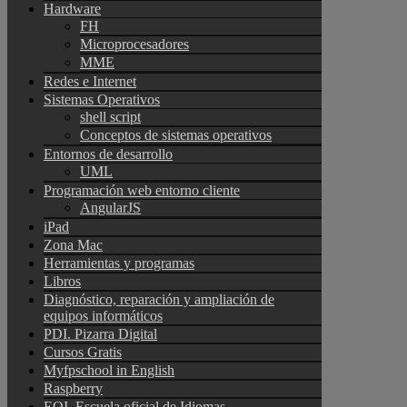
Hardware
FH
Microprocesadores
MME
Redes e Internet
Sistemas Operativos
shell script
Conceptos de sistemas operativos
Entornos de desarrollo
UML
Programación web entorno cliente
AngularJS
iPad
Zona Mac
Herramientas y programas
Libros
Diagnóstico, reparación y ampliación de
equipos informáticos
PDI. Pizarra Digital
Cursos Gratis
Myfpschool in English
Raspberry
EOI. Escuela oficial de Idiomas