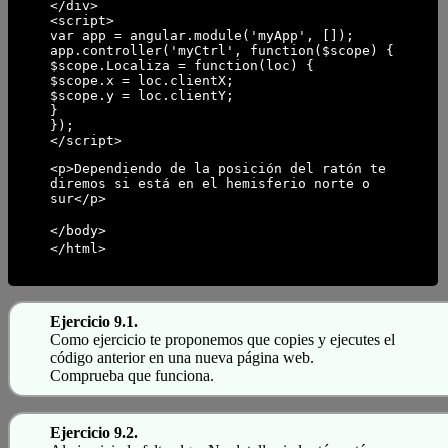
</div>
<script>
var app = angular.module('myApp', []);
app.controller('myCtrl', function($scope) {
$scope.Localiza = function(loc) {
$scope.x = loc.clientX;
$scope.y = loc.clientY;
}
});
</script>
<p>Dependiendo de la posición del ratón te
diremos si está en el hemisferio norte o
sur</p>
</body>
</html>
Ejercicio 9.1.
Como ejercicio te proponemos que copies y ejecutes el
código anterior en una nueva página web.
Comprueba que funciona.
Ejercicio 9.2.