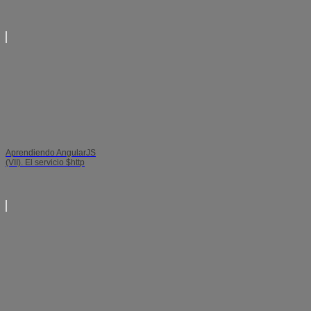
Aprendiendo AngularJS
(VII). El servicio $http