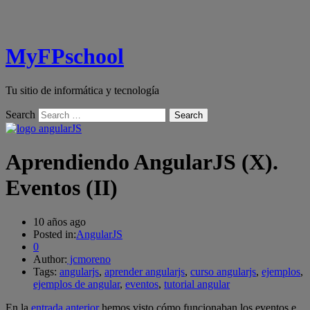
MyFPschool
Tu sitio de informática y tecnología
Search
Aprendiendo AngularJS (X).
Eventos (II)
10 años ago
Posted in:
AngularJS
0
Author:
jcmoreno
Tags:
angularjs
,
aprender angularjs
,
curso angularjs
,
ejemplos
,
ejemplos de angular
,
eventos
,
tutorial angular
En la
entrada anterior
hemos visto cómo funcionaban los eventos e