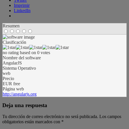
Twitter
Imprimir
LinkedIn
Resumen
Clasificación
no rating
based on
0
votes
Nombre del software
AngularJS
Sistema Operativo
web
Precio
EUR
free
Página web
http://angularjs.org
Deja una respuesta
Tu dirección de correo electrónico no será publicada.
Los campos
obligatorios están marcados con
*