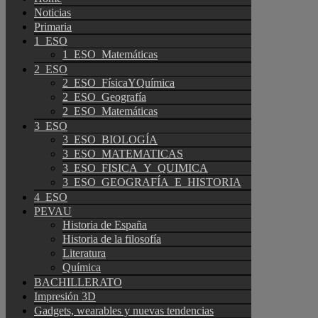
Noticias
Primaria
1_ESO
1_ESO_Matemáticas
2_ESO
2_ESO_FísicaYQuímica
2_ESO_Geografía
2_ESO_Matemáticas
3_ESO
3_ESO_BIOLOGÍA
3_ESO_MATEMATICAS
3_ESO_FISICA_Y_QUIMICA
3_ESO_GEOGRAFÍA_E_HISTORIA
4_ESO
PEVAU
Historia de España
Historia de la filosofía
Literatura
Química
BACHILLERATO
Impresión 3D
Gadgets, wearables y nuevas tendencias