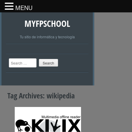
MENU
MYFPSCHOOL
Tu sitio de informática y tecnología
Search
Tag Archives:
wikipedia
+