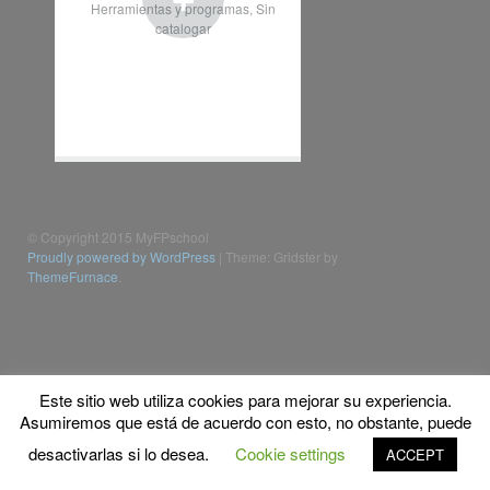
Herramientas y programas
,
Sin
catalogar
© Copyright 2015 MyFPschool
Proudly powered by WordPress
|
Theme: Gridster by
ThemeFurnace
.
Este sitio web utiliza cookies para mejorar su experiencia.
Asumiremos que está de acuerdo con esto, no obstante, puede
desactivarlas si lo desea.
Cookie settings
ACCEPT