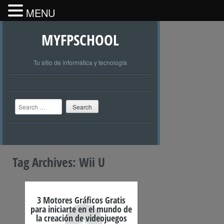
MENU
MYFPSCHOOL
Tu sitio de informática y tecnología
Search
Tag Archives:
Wii U
3 Motores Gráficos Gratis
para iniciarte en el mundo de
+
la creación de videojuegos