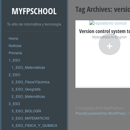
Tag Archives:
versi
MYFPSCHOOL
Tu sitio de informática y tecnología
Version control system t
Myfpschool in English
Home
+
Noticias
Primaria
1_ESO
1_ESO_Matemáticas
2_ESO
2_ESO_FísicaYQuímica
2_ESO_Geografía
2_ESO_Matemáticas
3_ESO
© Copyright 2015 MyFPschool
3_ESO_BIOLOGÍA
Proudly powered by WordPress
|
T
3_ESO_MATEMATICAS
3_ESO_FISICA_Y_QUIMICA