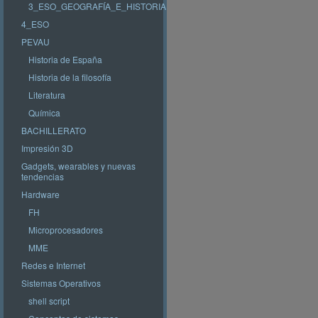
3_ESO_GEOGRAFÍA_E_HISTORIA
4_ESO
PEVAU
Historia de España
Historia de la filosofía
Literatura
Química
BACHILLERATO
Impresión 3D
Gadgets, wearables y nuevas
tendencias
Hardware
FH
Microprocesadores
MME
Redes e Internet
Sistemas Operativos
shell script