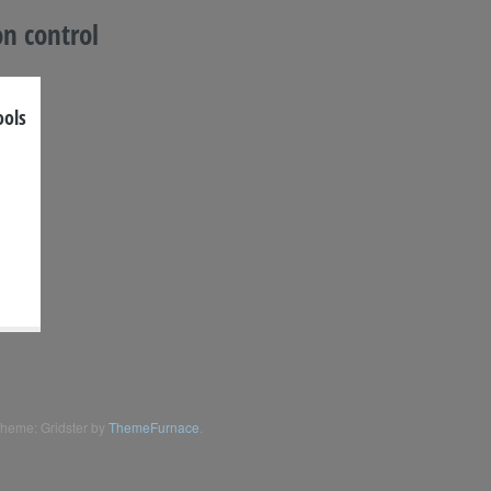
on control
ools
heme: Gridster by
ThemeFurnace
.