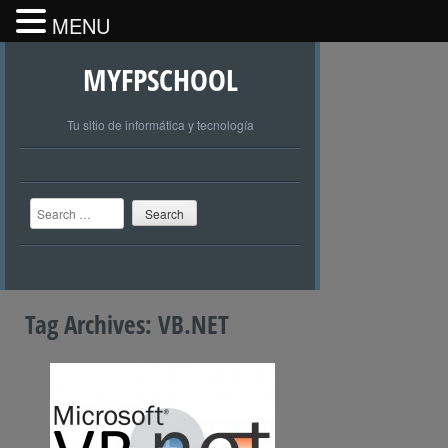
MENU
MYFPSCHOOL
Tu sitio de informática y tecnología
Search
Tag Archives:
VB.NET
+