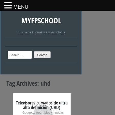
MENU
MYFPSCHOOL
Tu sitio de informática y tecnología
Search
Tag Archives:
uhd
Televisores curvados de ultra
alta definición (UHD)
+
Gadgets, wearables y nuevas