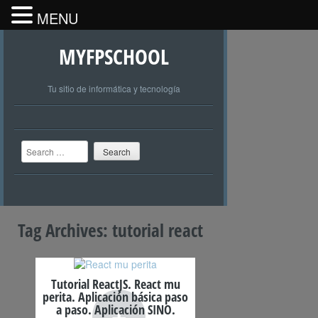
MENU
MYFPSCHOOL
Tu sitio de informática y tecnología
Search
Tag Archives:
tutorial react
Tutorial ReactJS. React mu
perita. Aplicación básica paso
+
a paso. Aplicación SINO.