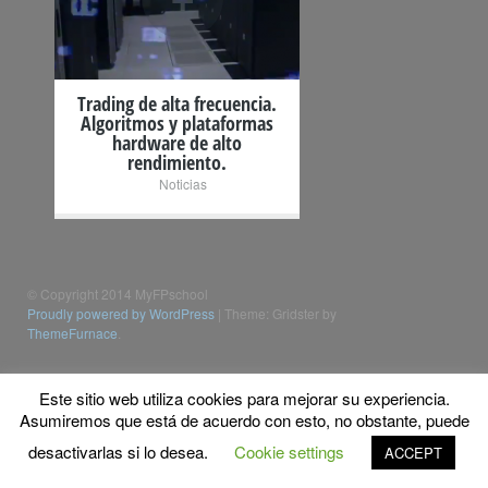
Trading de alta frecuencia.
Algoritmos y plataformas
hardware de alto
rendimiento.
Noticias
© Copyright 2014 MyFPschool
Proudly powered by WordPress
|
Theme: Gridster by
ThemeFurnace
.
Este sitio web utiliza cookies para mejorar su experiencia.
Asumiremos que está de acuerdo con esto, no obstante, puede
desactivarlas si lo desea.
Cookie settings
ACCEPT