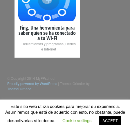
Fing. Una herramienta para
saber quien se ha conectado
a tu WI-FI
Herramientas y programas
,
Redes
e Internet
© Copyright 2014 MyFPschool
Proudly powered by WordPress
|
Theme: Gridster by
ThemeFurnace
.
Este sitio web utiliza cookies para mejorar su experiencia.
Asumiremos que está de acuerdo con esto, no obstante, puede
desactivarlas si lo desea.
Cookie settings
ACCEPT