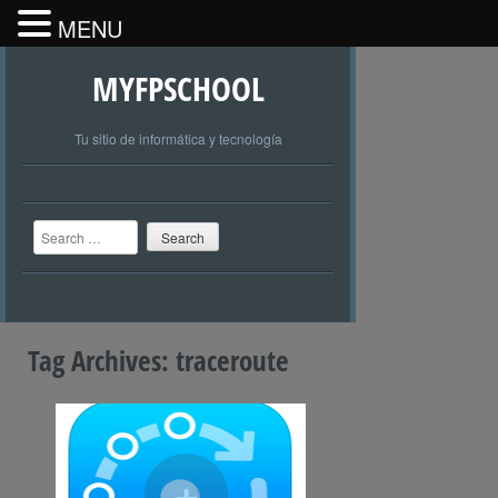
MENU
MYFPSCHOOL
Tu sitio de informática y tecnología
Search
Tag Archives:
traceroute
+