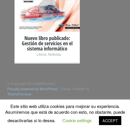
+
Nuevo libro publicado:
Gestión de servicios en el
sistema informático
Libros
,
Noticias
© Copyright 2014 MyFPschool
Proudly powered by WordPress
|
Theme: Gridster by
ThemeFurnace
.
Este sitio web utiliza cookies para mejorar su experiencia.
Asumiremos que está de acuerdo con esto, no obstante, puede
desactivarlas si lo desea.
Cookie settings
ACCEPT