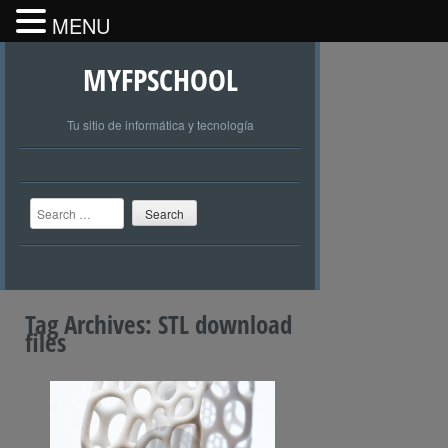
MENU
MYFPSCHOOL
Tu sitio de informática y tecnología
Search
Tag Archives:
STL download
files